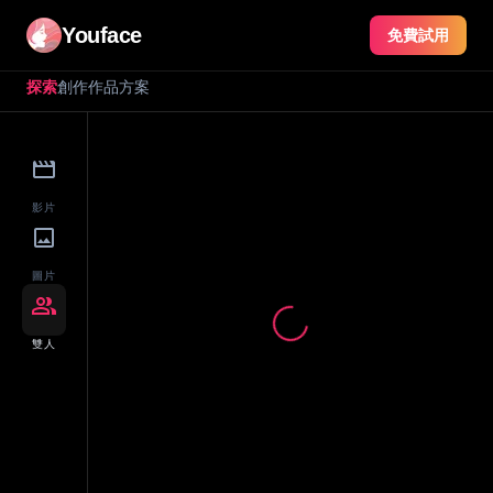
Youface
免費試用
探索
創作
作品
方案
movie
影片
image
圖片
group
雙人