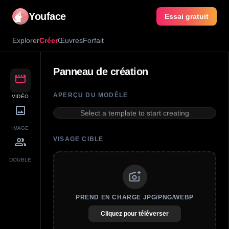
Youface
Essai gratuit
Explorer
Créer
Œuvres
Forfait
Panneau de création
movie
APERÇU DU MODÈLE
VIDÉO
image
Select a template to start creating
IMAGE
group
VISAGE CIBLE
DOUBLE
add_a_photo
PREND EN CHARGE JPG/PNG/WEBP
Cliquez pour téléverser