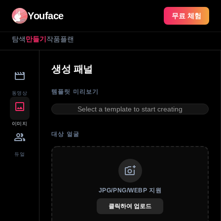
Youface
무료 체험
탐색
만들기
작품
플랜
생성 패널
movie
템플릿 미리보기
동영상
image
Select a template to start creating
이미지
group
대상 얼굴
듀얼
add_a_photo
JPG/PNG/WEBP 지원
클릭하여 업로드