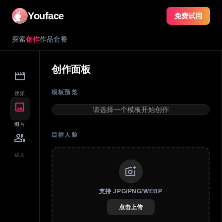
Youface
免费试用
探索
创作
作品
套餐
创作面板
movie
模板预览
视频
image
请选择一个模板开始创作
图片
group
目标人脸
双人
add_a_photo
支持 JPG/PNG/WEBP
点击上传