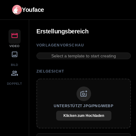
Youface
Erstellungsbereich
movie
VORLAGENVORSCHAU
VIDEO
image
Select a template to start creating
BILD
group
ZIELGESICHT
DOPPELT
add_a_photo
UNTERSTÜTZT JPG/PNG/WEBP
Klicken zum Hochladen