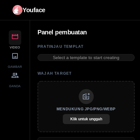
Youface
Panel pembuatan
movie
PRATINJAU TEMPLAT
VIDEO
image
Select a template to start creating
GAMBAR
group
WAJAH TARGET
GANDA
add_a_photo
MENDUKUNG JPG/PNG/WEBP
Klik untuk unggah