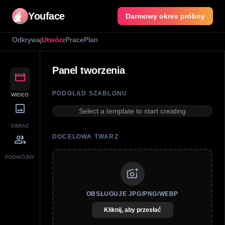
Youface
Darmowy okres próbny
Odkrywaj
Utwórz
Prace
Plan
Panel tworzenia
movie
PODGLĄD SZABLONU
WIDEO
image
Select a template to start creating
OBRAZ
group
DOCELOWA TWARZ
PODWÓJNY
add_a_photo
OBSŁUGUJE JPG/PNG/WEBP
Kliknij, aby przesłać